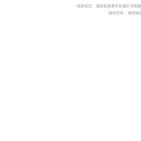
高新校区：湖南省湘潭市岳塘区书院路42号 
版权所有：湖南城建职