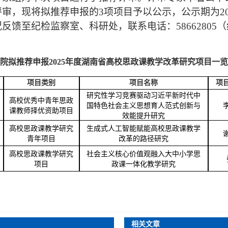
评审，现将拟推荐申报的
3
项
项目
予以公示，公示期为
2
况反馈至纪检监察室、科研处，联系电话：
5866280
院拟推荐申报
2025年度湖南省高校思政课教学改革研究项目一
项目类别
项目名称
项
研究性学习竞赛驱动习近平新时代中
高校优秀中青年思政
国特色社会主义思想育人范式创新与
课教师择优资助项目
效能提升研究
高校思政课教学研究
生成式人工智能赋能高校思政课教学
青年项目
改革的路径研究
高校思政课教学研究
社会主义核心价值观融入大中小学思
项目
政课一体化教学研究
相关文章