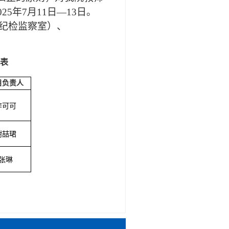
02
5
年
7
月
11
日
—
13
日。
5（纪检监察室）、
览表
目负责人
李可可
谢喆珺
张琳