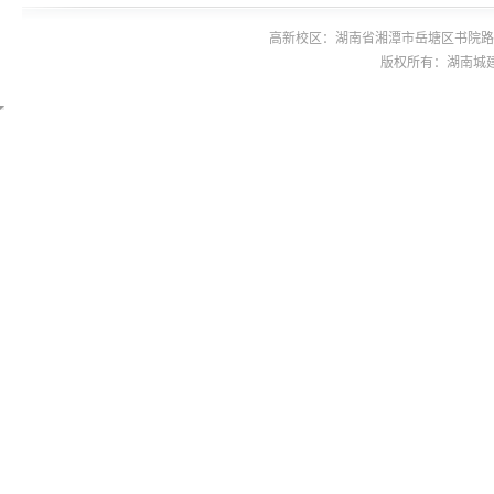
高新校区：湖南省湘潭市岳塘区书院路42号 
版权所有：湖南城建职