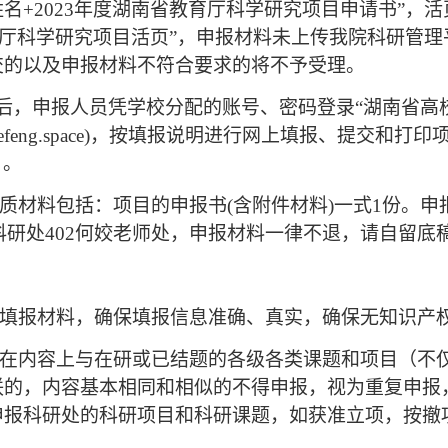
姓名+2023年度湖南省教育厅科学研究项目申请书”，活
教育厅科学研究项目活页”，申报材料未上传我院科研管
交的以及申报材料不符合要求的将不予受理。
后，申报人员凭学校分配的账号、密码登录“湖南省高
ms.xuefeng.space)，按填报说明进行网上填报、提交
日。
纸质材料包括：项目的申报书(含附件材料)一式1份。申报
至科研处402何姣老师处，申报材料一律不退，请自留底
实填报材料，确保填报信息准确、真实，确保无知识产
凡在内容上与在研或已结题的各级各类课题和项目（不
联的，内容基本相同和相似的不得申报，视为重复申报
申报科研处的科研项目和科研课题，如获准立项，按撤