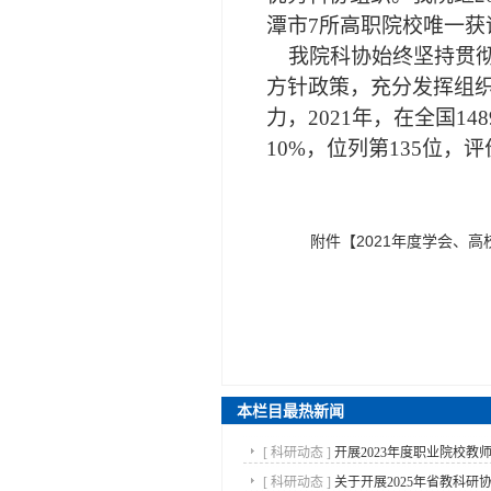
潭市
7所高职院校唯一获
我院科协
始终
坚持贯
方针政策，充分发挥组
力，
2021年，在全国1
10%，
位列第
135位，
评
附件【
2021年度学会、高
本栏目最热新闻
[
科研动态
]
开展2023年度职业院校教师
[
科研动态
]
关于开展2025年省教科研协