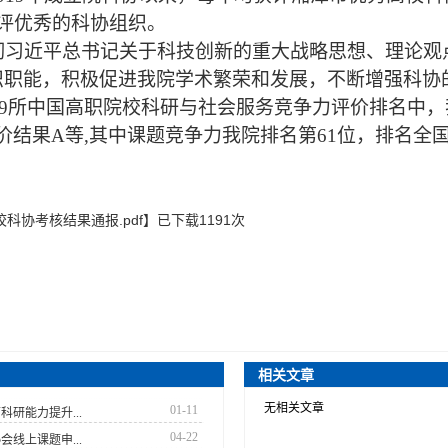
评
优秀
的科协组织。
彻习近平总书记关于科技创新的重大战略思想、理论观
织职能，积极促进我院学术繁荣和发展，不断增强科协
489所中国高职院校
科研
与社会服务竞争力评价排名中，
价结果
A等,其中课题竞争力我院排名第61位，排名全
校科协考核结果通报.pdf
】已下载
1191
次
相关文章
无相关文章
01-11
科研能力提升...
04-22
会线上课题申...