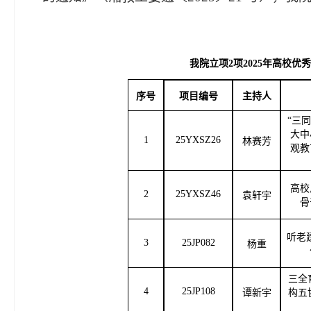
我院立项
2
项
2025年高校
序号
项目编号
主持人
“
三同
大中
1
25YXSZ26
林赛芳
观教
高校
2
25YXSZ46
袁轩宇
骨
听老
3
25JP082
杨重
三全
4
25JP108
谭新宇
构五