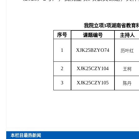
我院立项
3
项湖南省教育
序号
课题编号
主持人
1
XJK25BZYO74
历叶红
2
XJK25CZY104
王柯
3
XJK25CZY105
陈丹
本栏目最热新闻