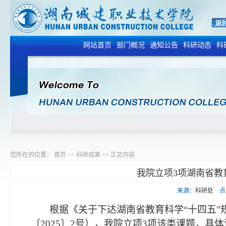
网站首页
部门概况
通知公告
科研动态
科
您所在的位置：
首页
>>
科研成果
>>
正文内容
我院立项3项湖南省教育
来源：
科研处
点
根据《关于下达湖南省教育科学
“十四五”
〔
202
5
〕
2
号），我院立项
3
项该类
课题
，具体